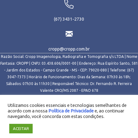
(67) 3431-2730
cropp@cropp.com.br
Razão Social: Cropp Imagenologia, Radiografia e Tomografia s/s LTDA | Nome
Fantasia: CROPP | CNPJ: 03.438.606/0001-00 | Endereço: Rua Espírito Santo, 581
- Jardim dos Estados - Campo Grande - MS - CEP: 79020-080 | Telefone: (67)
3047-7373 | Horário de Funcionamento: Dias da Semana: 07h30 às 18h;
Sábados: 07h30 às 11h30 | Responsável Técnico: Dr. Fernando R. Ferreira
Valente CRO/MS 2087 - EPAO 678
Copyright © 2025 CROPP - Todos os direitos reservados.
Utilizamos cookies essenciais e tecnologias semelhantes de
acordo com a nossa
Política de Privacidade
e, ao continuar
navegando, você concorda com estas condições.
Desenvolvido e Hospedado por
Hostnet
ACEITAR
CROPP Radiologia Odontológica